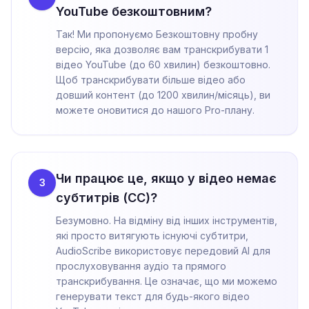
YouTube безкоштовним?
Так! Ми пропонуємо Безкоштовну пробну
версію, яка дозволяє вам транскрибувати 1
відео YouTube (до 60 хвилин) безкоштовно.
Щоб транскрибувати більше відео або
довший контент (до 1200 хвилин/місяць), ви
можете оновитися до нашого Pro-плану.
Чи працює це, якщо у відео немає
3
субтитрів (CC)?
Безумовно. На відміну від інших інструментів,
які просто витягують існуючі субтитри,
AudioScribe використовує передовий AI для
прослуховування аудіо та прямого
транскрибування. Це означає, що ми можемо
генерувати текст для будь-якого відео