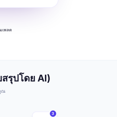
มเพลต
บสรุปโดย AI)
คุณ
3