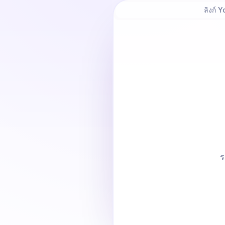
ลิงก์ 
ร