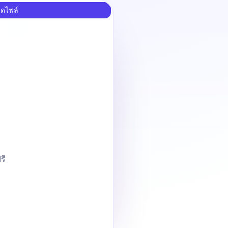
ลดไฟล์
รี