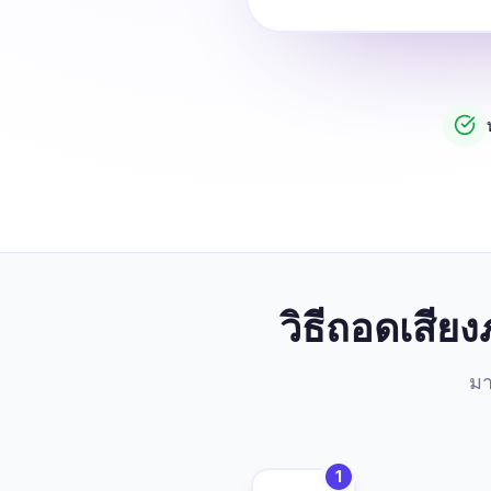
วิธีถอดเสีย
มา
1