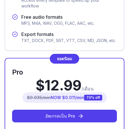
Access every template to speed up your
workflow
Free audio formats
MP3, M4A, WAV, OGG, FLAC, AAC, etc.
Export formats
TXT, DOCX, PDF, SRT, VTT, CSV, MD, JSON, etc.
ยอดนิยม
Pro
$12.99
/เดือน
$0.035/min
NOW $0.011/min
70% off
อัพเกรดเป็น Pro