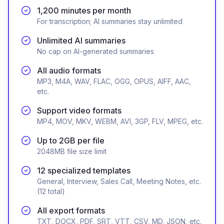
1,200 minutes per month
For transcription; AI summaries stay unlimited
Unlimited AI summaries
No cap on AI-generated summaries
All audio formats
MP3, M4A, WAV, FLAC, OGG, OPUS, AIFF, AAC,
etc.
Support video formats
MP4, MOV, MKV, WEBM, AVI, 3GP, FLV, MPEG, etc.
Up to 2GB per file
2048MB file size limit
12 specialized templates
General, Interview, Sales Call, Meeting Notes, etc.
(12 total)
All export formats
TXT, DOCX, PDF, SRT, VTT, CSV, MD, JSON, etc.