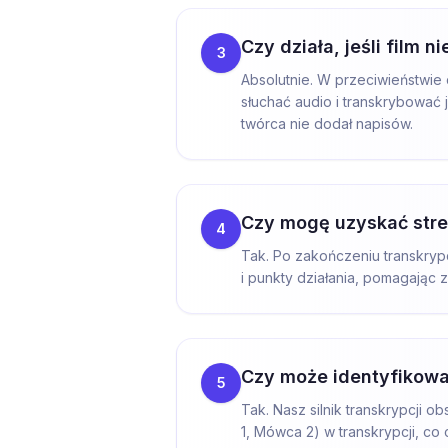
Czy działa, jeśli film 
3
Absolutnie. W przeciwieństwie 
słuchać audio i transkrybować
twórca nie dodał napisów.
Czy mogę uzyskać stre
4
Tak. Po zakończeniu transkryp
i punkty działania, pomagając 
Czy może identyfikow
5
Tak. Nasz silnik transkrypcji 
1, Mówca 2) w transkrypcji, co