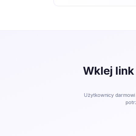
Wklej lin
Użytkownicy darmowi o
potr