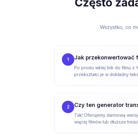
Często zada
Wszystko, co mu
Jak przekonwertować f
1
Po prostu wklej link do filmu 
przekształci je w dokładny tek
Czy ten generator tran
2
Tak! Oferujemy darmową wersję
więcej filmów lub dłuższe treśc