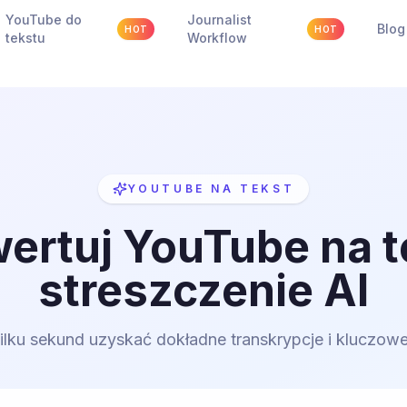
YouTube do
Journalist
Blog
HOT
HOT
tekstu
Workflow
YOUTUBE NA TEKST
ertuj YouTube na te
streszczenie AI
kilku sekund uzyskać dokładne transkrypcje i kluczowe