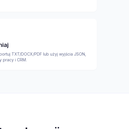
niaj
sportuj TXT/DOCX/PDF lub użyj wyjścia JSON,
y pracy i CRM.