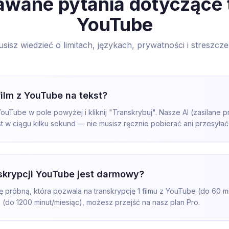
wane pytania dotyczące 
YouTube
sisz wiedzieć o limitach, językach, prywatności i streszcz
ilm z YouTube na tekst?
z YouTube w pole powyżej i kliknij "Transkrybuj". Nasze AI (zasilane
st w ciągu kilku sekund — nie musisz ręcznie pobierać ani przesyłać
skrypcji YouTube jest darmowy?
 próbną, która pozwala na transkrypcję 1 filmu z YouTube (do 60 m
i (do 1200 minut/miesiąc), możesz przejść na nasz plan Pro.