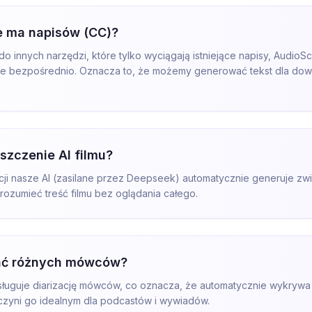
nie ma napisów (CC)?
do innych narzędzi, które tylko wyciągają istniejące napisy, Audi
 je bezpośrednio. Oznacza to, że możemy generować tekst dla dowo
szczenie AI filmu?
cji nasze AI (zasilane przez Deepseek) automatycznie generuje zwi
zrozumieć treść filmu bez oglądania całego.
ać różnych mówców?
obsługuje diarizację mówców, co oznacza, że automatycznie wykrywa
 czyni go idealnym dla podcastów i wywiadów.