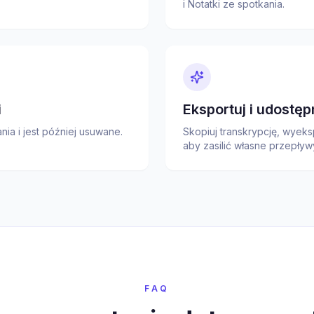
i Notatki ze spotkania.
i
Eksportuj i udostęp
ia i jest później usuwane.
Skopiuj transkrypcję, wyek
aby zasilić własne przepływ
FAQ