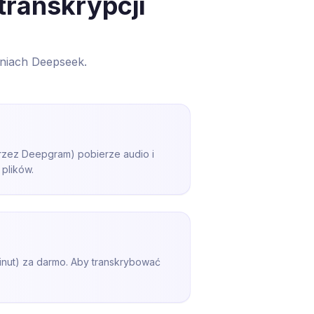
transkrypcji
eniach Deepseek.
 przez Deepgram) pobierze audio i
 plików.
inut) za darmo. Aby transkrybować