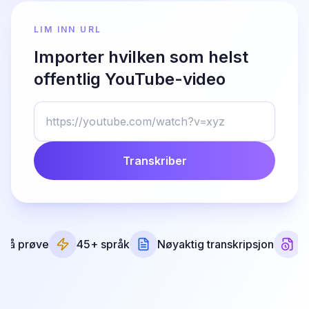
LIM INN URL
Importer hvilken som helst
offentlig YouTube-video
Transkriber
is å prøve
45+ språk
Nøyaktig transkripsjon
F