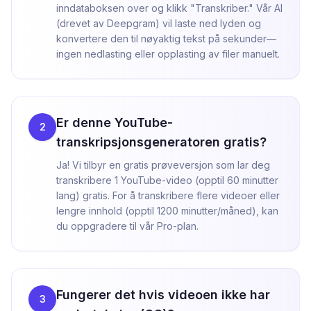
inndataboksen over og klikk "Transkriber." Vår AI
(drevet av Deepgram) vil laste ned lyden og
konvertere den til nøyaktig tekst på sekunder—
ingen nedlasting eller opplasting av filer manuelt.
Er denne YouTube-
2
transkripsjonsgeneratoren gratis?
Ja! Vi tilbyr en gratis prøveversjon som lar deg
transkribere 1 YouTube-video (opptil 60 minutter
lang) gratis. For å transkribere flere videoer eller
lengre innhold (opptil 1200 minutter/måned), kan
du oppgradere til vår Pro-plan.
Fungerer det hvis videoen ikke har
3