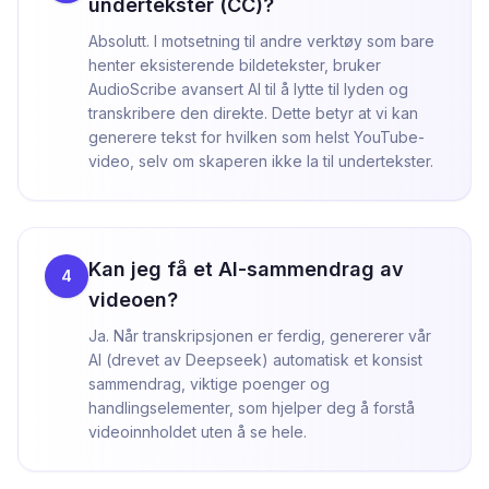
undertekster (CC)?
Absolutt. I motsetning til andre verktøy som bare
henter eksisterende bildetekster, bruker
AudioScribe avansert AI til å lytte til lyden og
transkribere den direkte. Dette betyr at vi kan
generere tekst for hvilken som helst YouTube-
video, selv om skaperen ikke la til undertekster.
Kan jeg få et AI-sammendrag av
4
videoen?
Ja. Når transkripsjonen er ferdig, genererer vår
AI (drevet av Deepseek) automatisk et konsist
sammendrag, viktige poenger og
handlingselementer, som hjelper deg å forstå
videoinnholdet uten å se hele.