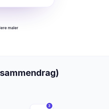
lere maler
AI-sammendrag)
.
3