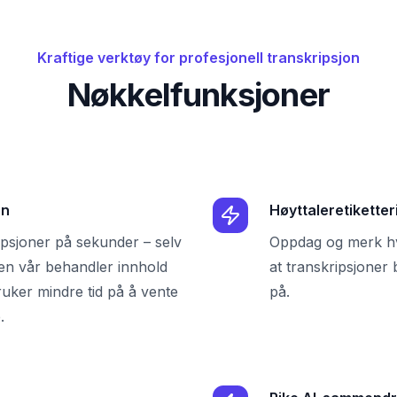
Kraftige verktøy for profesjonell transkripsjon
Nøkkelfunksjoner
on
Høyttaleretiketter
ipsjoner på sekunder – selv
Oppdag og merk hve
I-en vår behandler innhold
at transkripsjoner 
ruker mindre tid på å vente
på.
.