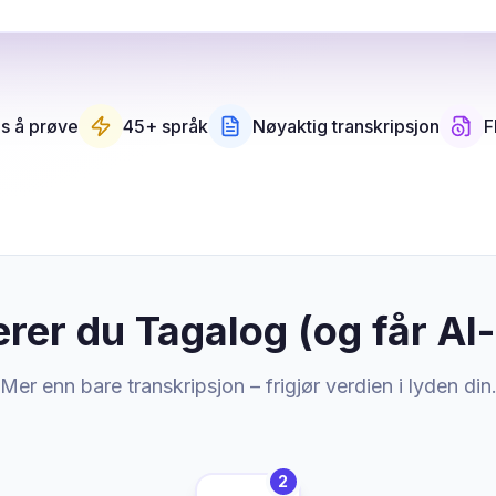
is å prøve
45+ språk
Nøyaktig transkripsjon
F
berer du Tagalog (og får 
Mer enn bare transkripsjon – frigjør verdien i lyden din
2