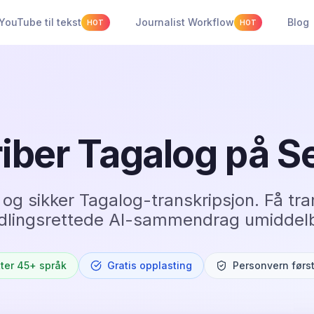
YouTube til tekst
Journalist Workflow
Blog
HOT
HOT
iber Tagalog på 
 og sikker Tagalog-transkripsjon. Få tra
dlingsrettede AI-sammendrag umiddelb
tter 45+ språk
Gratis opplasting
Personvern førs