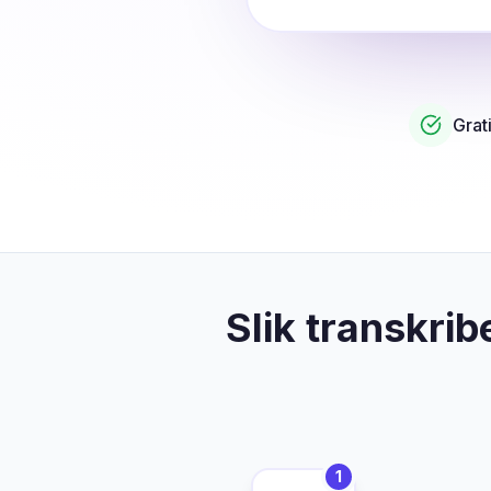
Grat
Slik transkri
1