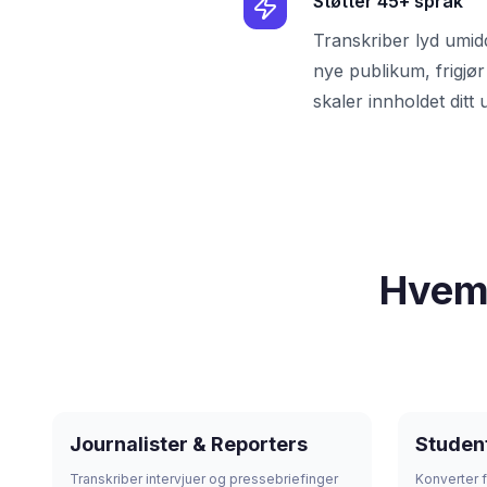
Støtter 45+ språk
Transkriber lyd umid
nye publikum, frigjø
skaler innholdet ditt 
Hvem 
Journalister & Reporters
Studen
Transkriber intervjuer og pressebriefinger
Konverter f