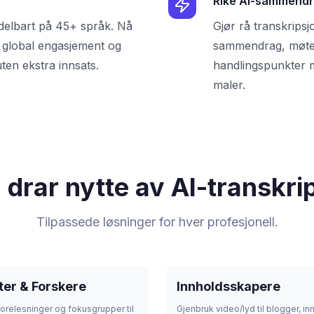
Rike AI-sammend
delbart på 45+ språk. Nå
Gjør rå transkripsj
r global engasjement og
sammendrag, møte
uten ekstra innsats.
handlingspunkter m
maler.
drar nytte av AI-transkri
Tilpassede løsninger for hver profesjonell.
ter & Forskere
Innholdsskapere
orelesninger og fokusgrupper til
Gjenbruk video/lyd til blogger, i