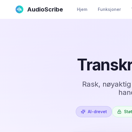
AudioScribe
Hjem
Funksjoner
Transkr
Rask, nøyaktig
han
AI-drevet
Stø