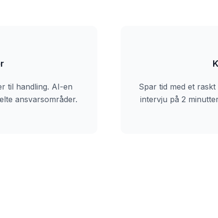
r
K
r til handling. AI-en
Spar tid med et raskt
delte ansvarsområder.
intervju på 2 minutt