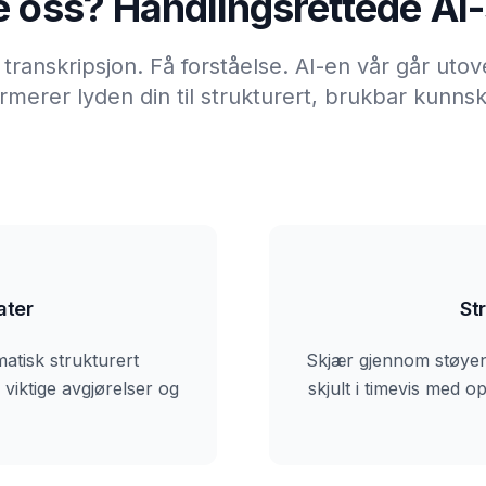
e oss? Handlingsrettede 
transkripsjon. Få forståelse. AI-en vår går utove
ormerer lyden din til strukturert, brukbar kunns
ater
St
atisk strukturert
Skjær gjennom støyen.
viktige avgjørelser og
skjult i timevis med op