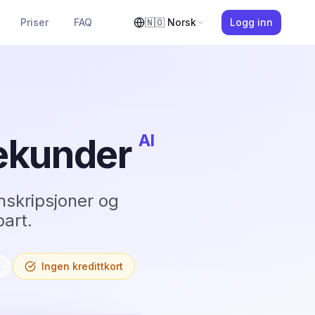
Priser
FAQ
🇳🇴
Norsk
Logg inn
AI
Sekunder
nskripsjoner og
art.
t
Ingen kredittkort