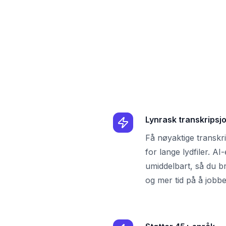
Lynrask transkripsj
Få nøyaktige transkr
for lange lydfiler. A
umiddelbart, så du b
og mer tid på å jobbe