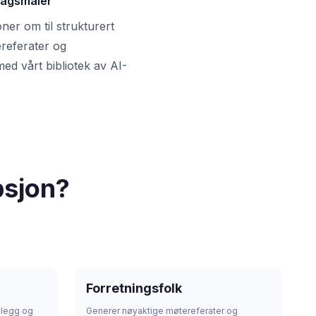
ragsmaler
oner om til strukturert
referater og
ed vårt bibliotek av AI-
psjon?
Forretningsfolk
nnlegg og
Generer nøyaktige møtereferater og