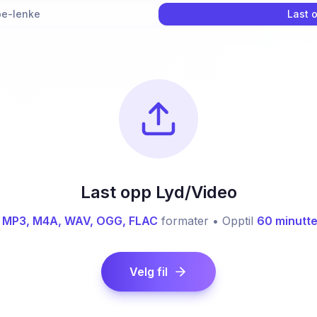
e-lenke
Last o
Last opp Lyd/Video
MP3, M4A, WAV, OGG, FLAC
formater • Opptil
60 minutte
Velg fil