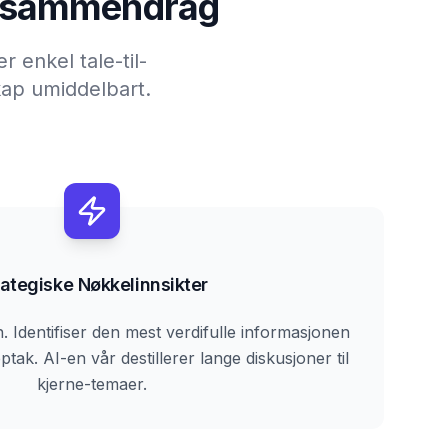
AI-sammendrag
r enkel tale-til-
kap umiddelbart.
rategiske Nøkkelinnsikter
 Identifiser den mest verdifulle informasjonen
ptak. AI-en vår destillerer lange diskusjoner til
kjerne-temaer.