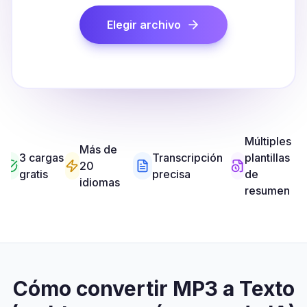
Elegir archivo
Múltiples
Más de
3 cargas
Transcripción
plantillas
20
gratis
precisa
de
idiomas
resumen
Cómo convertir MP3 a Texto