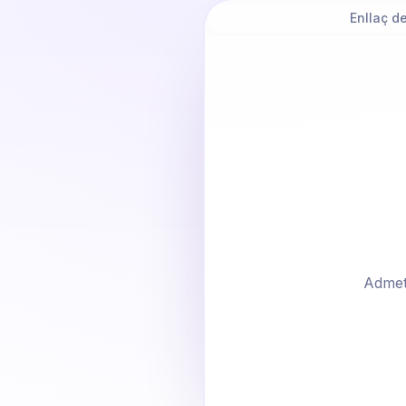
Enllaç d
Adme