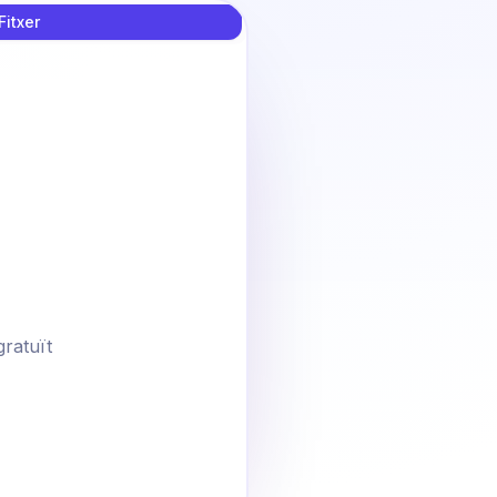
Fitxer
gratuït