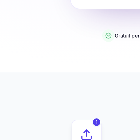
Gratuït pe
1