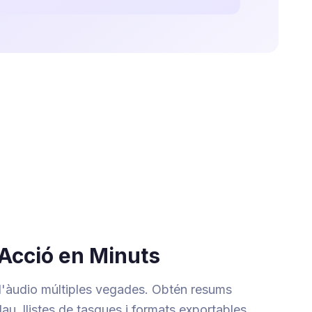
l'Acció en Minuts
d'àudio múltiples vegades. Obtén resums
au, llistes de tasques i formats exportables