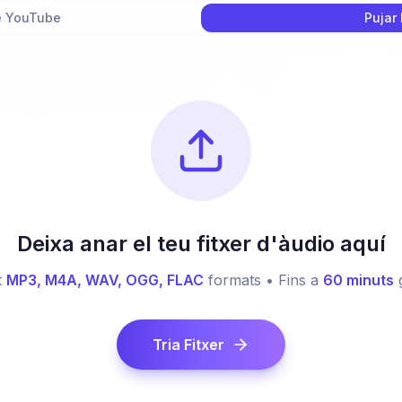
e YouTube
Pujar 
Deixa anar el teu fitxer d'àudio aquí
t
MP3, M4A, WAV, OGG, FLAC
formats • Fins a
60 minuts
Tria Fitxer