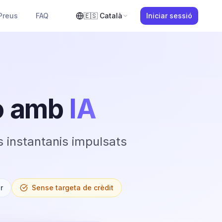
Preus
FAQ
🇪🇸
Català
Iniciar sessió
o amb
IA
s instantanis impulsats
r
Sense targeta de crèdit