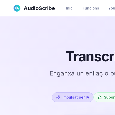
AudioScribe
Inici
Funcions
You
Transcr
Enganxa un enllaç o pu
Impulsat per IA
Supor