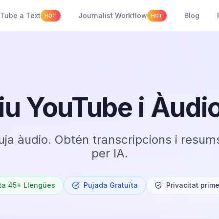
Tube a Text
Journalist Workflow
Blog
HOT
HOT
iu YouTube i Àudi
ja àudio. Obtén transcripcions i resum
per IA.
ta 45+ Llengües
Pujada Gratuïta
Privacitat prime