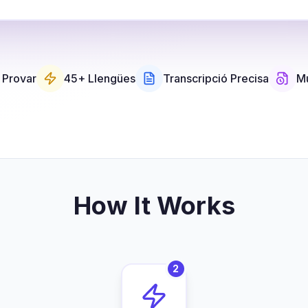
r Provar
45+ Llengües
Transcripció Precisa
Mú
How It Works
2