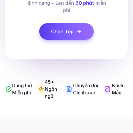
định dạng • Lên đến
60 phút
miễn
phí
Chọn Tệp
45+
Dùng thử
Chuyển đổi
Nhiều
Ngôn
Miễn phí
Chính xác
Mẫu
ngữ