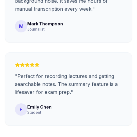
background noise. It saves me hours of
manual transcription every week.
"
Mark Thompson
M
Journalist
"
Perfect for recording lectures and getting
searchable notes. The summary feature is a
lifesaver for exam prep.
"
Emily Chen
E
Student