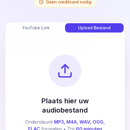
Geen creditcard nodig
YouTube Link
Upload Bestand
Plaats hier uw
audiobestand
Ondersteunt
MP3, M4A, WAV, OGG,
FLAC
formaten • Tot
60 minuten