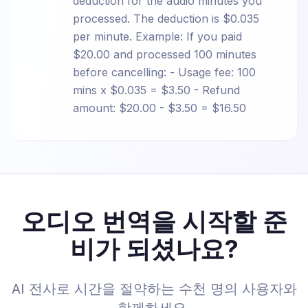
deduction for the audio minutes you
processed. The deduction is $0.035
per minute. Example: If you paid
$20.00 and processed 100 minutes
before cancelling: - Usage fee: 100
mins x $0.035 = $3.50 - Refund
amount: $20.00 - $3.50 = $16.50
오디오 번역을 시작할 준
비가 되셨나요?
AI 전사로 시간을 절약하는 수천 명의 사용자와