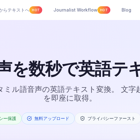
beからテキストへ
Journalist Workflow
Blog
HOT
HOT
声を数秒で英語テ
タミル語音声の英語テキスト変換。 文字起
を即座に取得。
シー保護
無料アップロード
プライバシーファースト