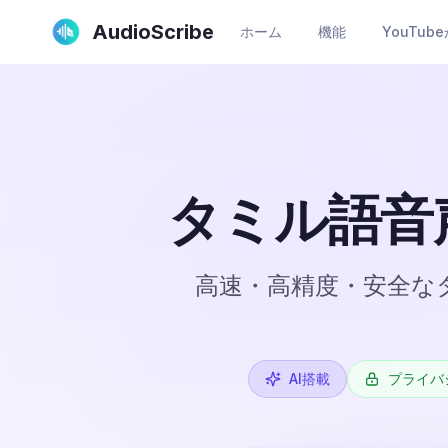
AudioScribe
ホーム
機能
YouTu
タミル語音
高速・高精度・安全な
AI搭載
プライバ