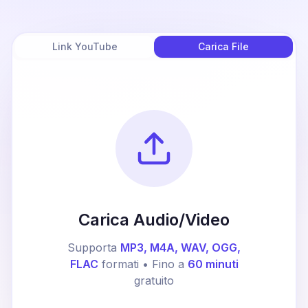
Link YouTube
Carica File
Carica Audio/Video
Supporta
MP3, M4A, WAV, OGG,
FLAC
formati • Fino a
60 minuti
gratuito