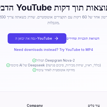
YouTu וקבל תוצאות תוך דקות
מוגבלות.
השוואת תוכניות ומחירים
נסה את יבואן ה-YouTube
Need downloads instead? Try YouTube to MP4
תמלול Deepgram Nova-2
סיכומי AI של Deepseek (כללי, ראיון, שיחת מכירות, סיכום פגישה)
מחיקה אוטומטית לאחר עיבוד
עוד כלים
Company