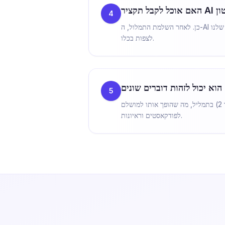
4
כן. לאחר השלמת התמלול, ה-AI שלנו (בהנעת Deepseek) יוצר אוטומטית תקציר תמציתי, נקודות מפתח ופריטי פעולה, ומסייע לך להבין את תוכן הסרטון מבלי
לצפות בכלו.
5
כן. מנוע התמלול שלנו תומך בדיאריזציית דוברים, כלומר הוא מזהה אוטומטית קולות שונים ומסמן אותם (למשל, דובר 1, דובר 2) בתמליל, מה שהופך אותו למושלם
לפודקאסטים וראיונות.