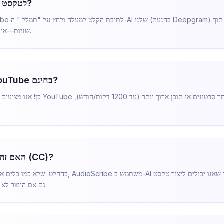
כיצד להמיר סרטון YouTube לטקסט?
שניות—אין צורך להוריד או להעלות קבצים ידנית.
האם מחולל התמליל הזה ל-YouTube בחינם?
כן! אנו מציעים ניסיון חינם המאפשר לך לתמל
האם זה עובד אם לסרטון אין כתוביות (CC)?
בהחלט. שלא כמו כלים אחרים שפשוט מחלצים כתוביות קיימות, e
לכל סרטון YouTube, גם אם היוצר לא הוסיף כתוביות.