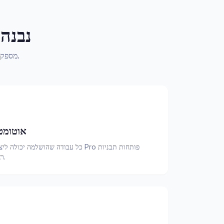
נבנה 
יותר מתמלול גולמי—AudioScribe מספק תובנות מובנות ותוכן מוכן לייצוא תוך דקות.
תקצירי Deepseek א
כל עבודה שהושלמה יכולה ליצור אוטומטי
ראיון, שיחת מכירות וסיכומי פגישות.