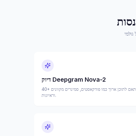
נסות
דיוק Deepgram Nova-2
40+ שפות, דיאריזציה ופיסוק מותאם לתוכן ארוך כמו פודקאסטים, סמינרים מקוונים
וראיונות.