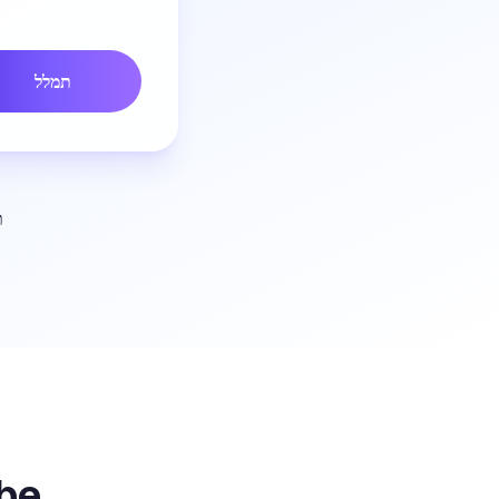
תמלל
ת
כיצד פוע