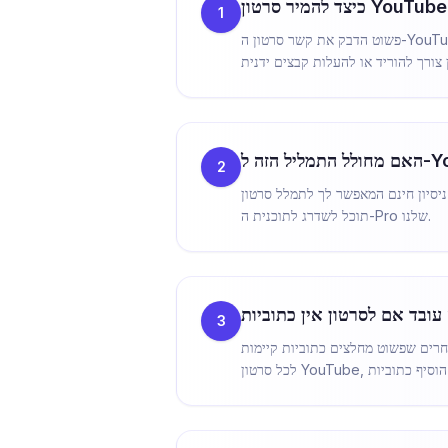
1
פשוט הדבק את קשר סרטון ה-YouTube לתיבת הקלט למעלה ולחץ על "תמלל." ה-AI שלנו (בהנעת Deepgram) יוריד את השמע וימיר אותו לטקסט מדויק תוך
2
ל סרטון YouTube אחד (עד 60 דקות) בחינם. כדי לתמלל יותר סרטונים או תוכן ארוך יותר (עד 1200 דקות/חודש),
תוכל לשדרג לתוכנית ה-Pro שלנו.
3
AudioScrib משתמש ב-AI מתקדם להאזנה לשמע ותמלול ישיר. זה אומר שאנו יכולים ליצור טקסט