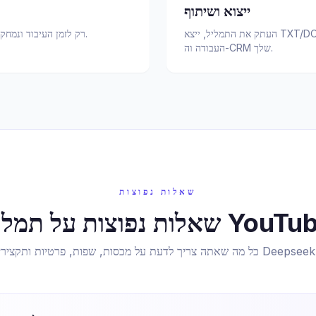
ייצוא ושיתוף
העתק את התמליל, ייצא TXT/DOCX/PDF, או השתמש בפלט JSON להזנת זרימות
השמע נשמר ב-R2 רק לזמן העיבוד ונמחק לאחר מכן. אין שימוש בקבצים לאימון.
העבודה וה-CRM שלך.
שאלות נפוצות
 נפוצות על תמלול YouTube
מה שאתה צריך לדעת על מכסות, שפות, פרטיות ותקצירי Deepseek.