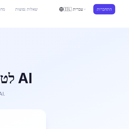
התחברות
עברית
🇮🇱
שאלות נפוצות
מחי
המרת YouTube לטקסט ותקציר AI
הדבק קשר לקבלת תמלילים מדויקים ותובנות 