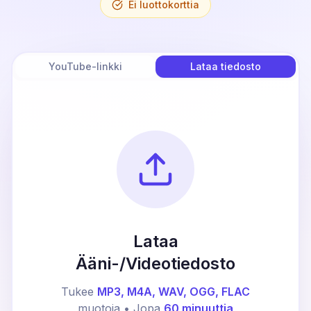
Ei luottokorttia
YouTube-linkki
Lataa tiedosto
Lataa
Ääni-/Videotiedosto
Tukee
MP3, M4A, WAV, OGG, FLAC
muotoja • Jopa
60 minuuttia