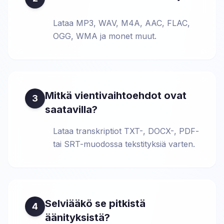
Lataa MP3, WAV, M4A, AAC, FLAC,
OGG, WMA ja monet muut.
Mitkä vientivaihtoehdot ovat
3
saatavilla?
Lataa transkriptiot TXT-, DOCX-, PDF-
tai SRT-muodossa tekstityksiä varten.
Selviääkö se pitkistä
4
äänityksistä?