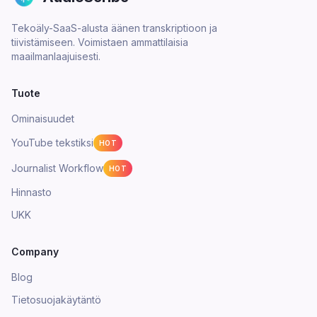
Tekoäly-SaaS-alusta äänen transkriptioon ja
tiivistämiseen. Voimistaen ammattilaisia
maailmanlaajuisesti.
Tuote
Ominaisuudet
YouTube tekstiksi
HOT
Journalist Workflow
HOT
Hinnasto
UKK
Company
Blog
Tietosuojakäytäntö