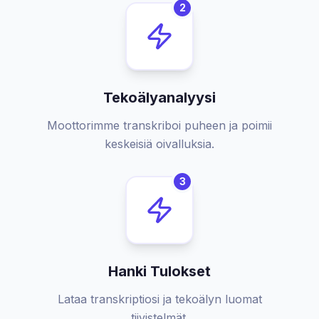
2
Tekoälyanalyysi
Moottorimme transkriboi puheen ja poimii
keskeisiä oivalluksia.
3
Hanki Tulokset
Lataa transkriptiosi ja tekoälyn luomat
tiivistelmät.