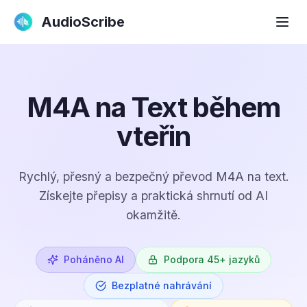
AudioScribe
M4A na Text během
vteřin
Rychlý, přesný a bezpečný převod M4A na text.
Získejte přepisy a praktická shrnutí od AI
okamžitě.
Poháněno AI
Podpora 45+ jazyků
Bezplatné nahrávání