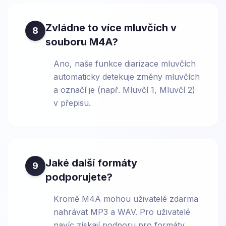
Zvládne to více mluvčích v
8
souboru M4A?
Ano, naše funkce diarizace mluvčích
automaticky detekuje změny mluvčích
a označí je (např. Mluvčí 1, Mluvčí 2)
v přepisu.
Jaké další formáty
9
podporujete?
Kromě M4A mohou uživatelé zdarma
nahrávat MP3 a WAV. Pro uživatelé
navíc získají podporu pro formáty