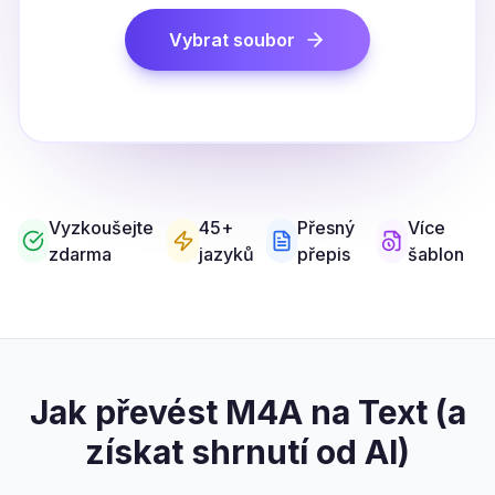
Vybrat soubor
Vyzkoušejte
45+
Přesný
Více
zdarma
jazyků
přepis
šablon
Jak převést M4A na Text (a
získat shrnutí od AI)