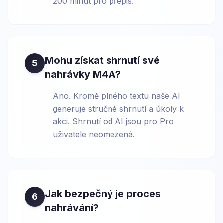
200 minut pro přepis.
Mohu získat shrnutí své
5
nahrávky M4A?
Ano. Kromě plného textu naše AI
generuje stručné shrnutí a úkoly k
akci. Shrnutí od AI jsou pro Pro
uživatele neomezená.
Jak bezpečný je proces
6
nahrávání?