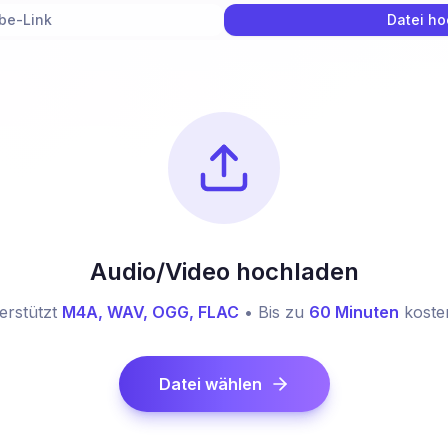
be-Link
Datei h
Audio/Video hochladen
erstützt
M4A, WAV, OGG, FLAC
• Bis zu
60 Minuten
koste
Datei wählen