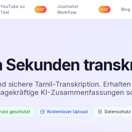
YouTube zu
Journalist
Blog
HOT
HOT
Text
Workflow
n Sekunden transk
nd sichere Tamil-Transkription. Erhalten
agekräftige KI-Zusammenfassungen so
hutz geschützt
Kostenloser Upload
Datenschutz 