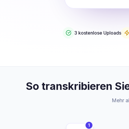
3 kostenlose Uploads
So transkribieren S
Mehr al
1