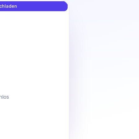
ochladen
nlos